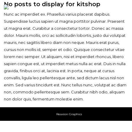
No posts to display for kitshop
Nunc ac imperdiet ex. Phasellus varius placerat dapibus.
Suspendisse luctus sapien ut magna porttitor pulvinar. Praesent
ut magna erat. Curabitur a consectetur tortor. Donec ac massa
dolor. Mauris mollis, orci ac sollicitudin lobortis, justo dui volutpat
mauris, nec sagittis libero diam non neque. Mauris erat purus,
cursus non mollis id, semper et odio. Quisque consectetur vitae
lorem nec semper. Ut aliquam, nisi et imperdiet rhoncus, libero
sapien congue est, ut imperdiet metus nulla ac erat. Duis in nulla
gravida, finibus orci at, lacinia est. In porta, neque at cursus
convallis, ligula leo pellentesque ante, sed dictum lacus nisl non
enim. Sed varius tincidunt est. Nunc tellus nunc, volutpat ac diam
non, commodo pellentesque sem. Curabitur nibh odio, aliquam
non dolor quis, fermentum molestie enim.
Reaxion Graphics